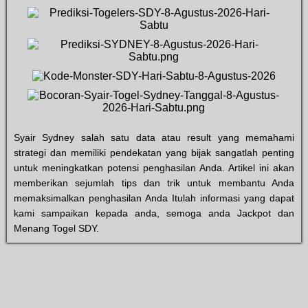
Syair Sydney salah satu data atau result yang memahami
strategi dan memiliki pendekatan yang bijak sangatlah penting
untuk meningkatkan potensi penghasilan Anda. Artikel ini akan
memberikan sejumlah tips dan trik untuk membantu Anda
memaksimalkan penghasilan Anda Itulah informasi yang dapat
kami sampaikan kepada anda, semoga anda Jackpot dan
Menang Togel SDY.